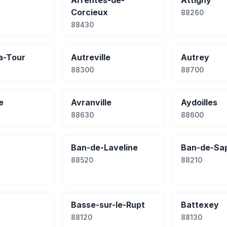
Arrentès-de-
Attigny
Corcieux
88260
88430
a-Tour
Autreville
Autrey
88300
88700
e
Avranville
Aydoilles
88630
88600
Ban-de-Laveline
Ban-de-Sa
88520
88210
Basse-sur-le-Rupt
Battexey
88120
88130