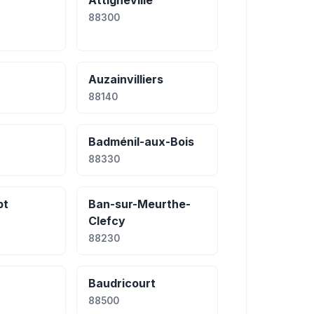
Attignéville
88300
Auzainvilliers
88140
Badménil-aux-Bois
88330
pt
Ban-sur-Meurthe-
Clefcy
88230
Baudricourt
88500