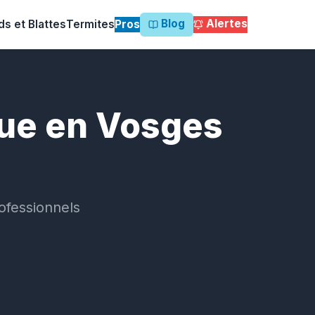
Blog
Alertes
ds et Blattes
Termites
Pros
que en Vosges
ofessionnels