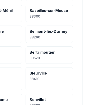
t-Ménil
Bazoilles-sur-Meuse
88300
ne
Belmont-lès-Darney
88260
Bertrimoutier
88520
Bleurville
88410
hamp
Bonvillet