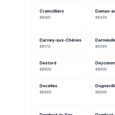
Crainvilliers
Damas-au
88140
88330
Darney-aux-Chênes
Darnieull
88170
88390
Destord
Deycimo
88600
88600
Docelles
Dognevill
88460
88000
Dombrot-le-Sec
Dombrot-