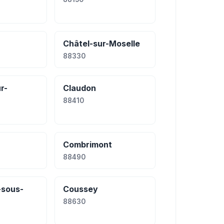
Châtel-sur-Moselle
88330
r-
Claudon
88410
Combrimont
88490
-sous-
Coussey
88630