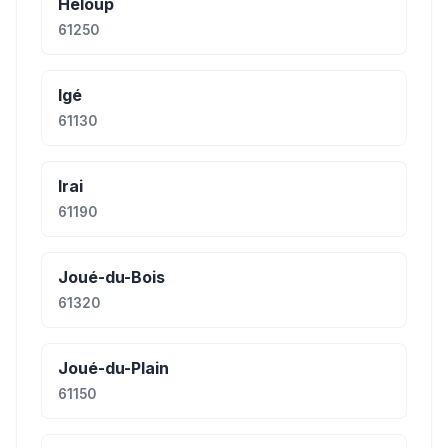
Héloup
61250
Igé
61130
Irai
61190
Joué-du-Bois
61320
Joué-du-Plain
61150