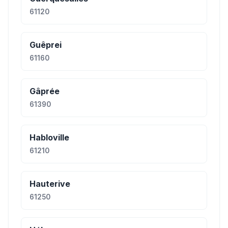
61120
Guêprei
61160
Gâprée
61390
Habloville
61210
Hauterive
61250